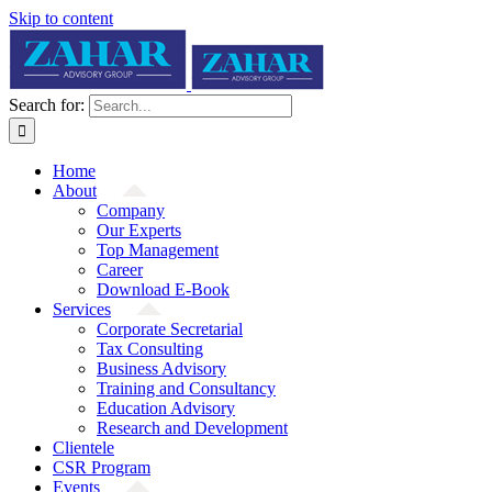
Skip to content
Search for:
Home
About
Company
Our Experts
Top Management
Career
Download E-Book
Services
Corporate Secretarial
Tax Consulting
Business Advisory
Training and Consultancy
Education Advisory
Research and Development
Clientele
CSR Program
Events