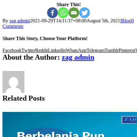
Share This!
By
zag admin
|
2021-09-29T14:11:37+08:00
August 5th, 2021
|
Blog
|
0
Comments
Share This Story, Choose Your Platform!
Facebook
Twitter
Reddit
LinkedIn
WhatsApp
Telegram
Tumblr
Pinterest
About the Author:
zag admin
Related Posts