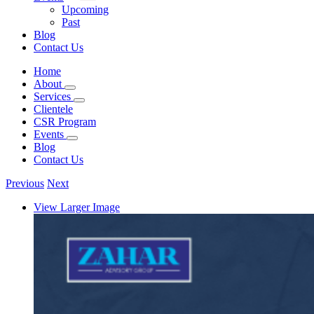
Upcoming
Past
Blog
Contact Us
Home
About
Services
Clientele
CSR Program
Events
Blog
Contact Us
Previous
Next
View Larger Image